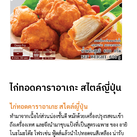
ไก่ทอดคาราอาเกะ สไตล์ญี่ปุ่น
ไก่ทอดคาราอาเกะ สไตล์ญี่ปุ่น
ทำมาจากเนื้อไก่ส่วนน่องชั้นดี หมักด้วยเครื่องปรุงรสจนเข้า
ถึงเครื่องเทศ และจึงนำมาชุบแป้งที่เป็นสูตรเฉพาะ ของ อายิ
โนะโมะโต๊ะ โฟรเซ่น ฟู้ดส์แล้วนำไปทอดจนสีเหลือง น่ารับ