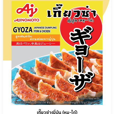
เกี๊ยวซ่าญี่ปุ่น (หมู-ไก่)