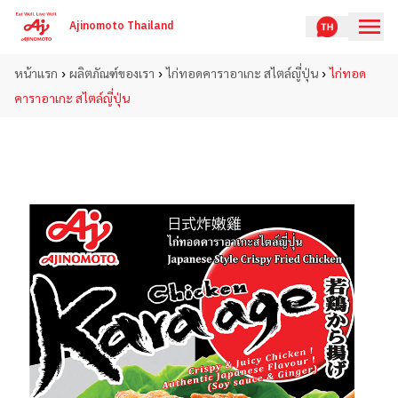
Ajinomoto Thailand
›
›
›
หน้าแรก
ผลิตภัณฑ์ของเรา
ไก่ทอดคาราอาเกะ สไตล์ญี่ปุ่น
ไก่ทอด
คาราอาเกะ สไตล์ญี่ปุ่น