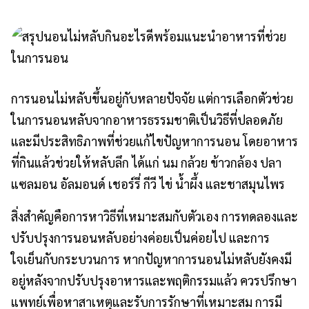
การนอนไม่หลับขึ้นอยู่กับหลายปัจจัย แต่การเลือกตัวช่วย
ในการนอนหลับจากอาหารธรรมชาติเป็นวิธีที่ปลอดภัย
และมีประสิทธิภาพที่ช่วยแก้ไขปัญหาการนอน โดยอาหาร
ที่กินแล้วช่วยให้หลับลึก ได้แก่ นม กล้วย ข้าวกล้อง ปลา
แซลมอน อัลมอนด์ เชอร์รี่ กีวี ไข่ น้ำผึ้ง และชาสมุนไพร
สิ่งสำคัญคือการหาวิธีที่เหมาะสมกับตัวเอง การทดลองและ
ปรับปรุงการนอนหลับอย่างค่อยเป็นค่อยไป และการ
ใจเย็นกับกระบวนการ หากปัญหาการนอนไม่หลับยังคงมี
อยู่หลังจากปรับปรุงอาหารและพฤติกรรมแล้ว ควรปรึกษา
แพทย์เพื่อหาสาเหตุและรับการรักษาที่เหมาะสม การมี