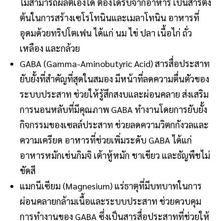
ไม่สามารถผลิตเองได้ ต้องได้รับจากอาหาร เป็นสารตั้ง
ต้นในการสร้างเซโรโทนินและเมลาโทนิน อาหารที่
อุดมด้วยทริปโตเฟน ได้แก่ นม ไข่ ปลา เนื้อไก่ ถั่ว
เหลือง และกล้วย
GABA (Gamma-Aminobutyric Acid) สารสื่อประสาท
ยับยั้งที่สำคัญที่สุดในสมอง มีหน้าที่ลดความตื่นตัวของ
ระบบประสาท ช่วยให้รู้สึกสงบและผ่อนคลาย ส่งเสริม
การนอนหลับที่มีคุณภาพ GABA ทำงานโดยการยับยั้ง
กิจกรรมของเซลล์ประสาท ช่วยลดความวิตกกังวลและ
ความเครียด อาหารที่ช่วยเพิ่มระดับ GABA ได้แก่
อาหารหมักเช่นกิมจิ เต้าหู้หมัก ชาเขียว และธัญพืชไม่
ขัดสี
แมกนีเซียม (Magnesium) แร่ธาตุที่มีบทบาทในการ
ผ่อนคลายกล้ามเนื้อและระบบประสาท ช่วยควบคุม
การทำงานของ GABA ซึ่งเป็นสารสื่อประสาทที่ช่วยให้