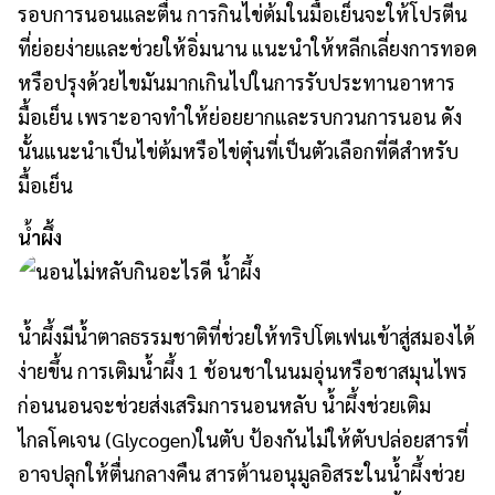
รอบการนอนและตื่น การกินไข่ต้มในมื้อเย็นจะให้โปรตีน
ที่ย่อยง่ายและช่วยให้อิ่มนาน แนะนำให้หลีกเลี่ยงการทอด
หรือปรุงด้วยไขมันมากเกินไปในการรับประทานอาหาร
มื้อเย็น เพราะอาจทำให้ย่อยยากและรบกวนการนอน ดัง
นั้นแนะนำเป็นไข่ต้มหรือไข่ตุ๋นที่เป็นตัวเลือกที่ดีสำหรับ
มื้อเย็น
น้ำผึ้ง
น้ำผึ้งมีน้ำตาลธรรมชาติที่ช่วยให้ทริปโตเฟนเข้าสู่สมองได้
ง่ายขึ้น การเติมน้ำผึ้ง 1 ช้อนชาในนมอุ่นหรือชาสมุนไพร
ก่อนนอนจะช่วยส่งเสริมการนอนหลับ น้ำผึ้งช่วยเติม
ไกลโคเจน (Glycogen)ในตับ ป้องกันไม่ให้ตับปล่อยสารที่
อาจปลุกให้ตื่นกลางคืน สารต้านอนุมูลอิสระในน้ำผึ้งช่วย