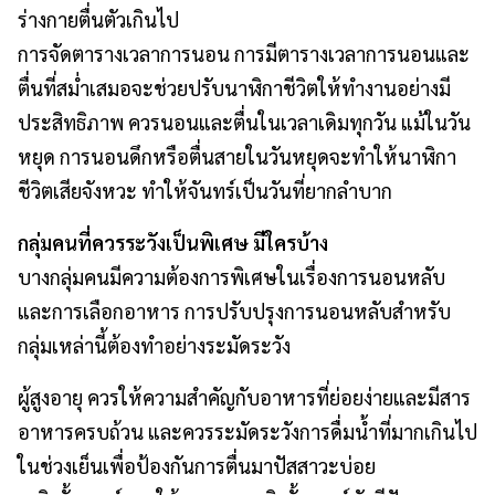
ร่างกายตื่นตัวเกินไป
การจัดตารางเวลาการนอน การมีตารางเวลาการนอนและ
ตื่นที่สม่ำเสมอจะช่วยปรับนาฬิกาชีวิตให้ทำงานอย่างมี
ประสิทธิภาพ ควรนอนและตื่นในเวลาเดิมทุกวัน แม้ในวัน
หยุด การนอนดึกหรือตื่นสายในวันหยุดจะทำให้นาฬิกา
ชีวิตเสียจังหวะ ทำให้จันทร์เป็นวันที่ยากลำบาก
กลุ่มคนที่ควรระวังเป็นพิเศษ มีใครบ้าง
บางกลุ่มคนมีความต้องการพิเศษในเรื่องการนอนหลับ
และการเลือกอาหาร การปรับปรุงการนอนหลับสำหรับ
กลุ่มเหล่านี้ต้องทำอย่างระมัดระวัง
ผู้สูงอายุ ควรให้ความสำคัญกับอาหารที่ย่อยง่ายและมีสาร
อาหารครบถ้วน และควรระมัดระวังการดื่มน้ำที่มากเกินไป
ในช่วงเย็นเพื่อป้องกันการตื่นมาปัสสาวะบ่อย