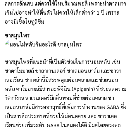
ลดการอักเสบ แต่ควรใช้ในปริมาณพอดี เพราะน้ำตาลมาก
เกินไปอาจทำให้ตื่นตัว ไม่ควรให้เด็กต่ำกว่า 1 ปี เพราะ
อาจมีเชื้อโบทูลิซึม
ชาสมุนไพร
ชาสมุนไพรที่แนะนำที่เป็นตัวช่วยในการนอนหลับ เช่น
ชาคาโมมายล์ ชาลาเวนเดอร์ ชาเลมอนบาล์ม และชาวา
เลอเรียน ชาเหล่านี้มีสรรพคุณผ่อนคลายและช่วยนอน
หลับ คาโมมายล์มีสารอะพิจีนิน (Apigenin) ที่ช่วยลดความ
วิตกกังวล ลาเวนเดอร์มีกลิ่นหอมที่ช่วยผ่อนคลาย ชา
เลมอนบาล์มมีสารออกฤทธิ์ที่เพิ่มการทำงานของ GABA ซึ่ง
เป็นสารสื่อประสาทที่ช่วยให้ผ่อนคลาย และ ชาวาเลอ
เรียนช่วยเพิ่มระดับ GABA ในสมองได้ดี มีผลโดยตรงต่อ