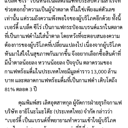
แบล็ค ซีโร่” เป็นหนึ่งในผลิตภัณฑ์ที่ประสบความสำเร็จที่
ช่วยตอกย้ำความเป็นผู้นำตลาด ที่ไม่ใช่เพียงแต่ตัวเลข
เท่านั้น แต่รวมถึงความพึงพอใจของผู้บริโภคอีกด้วย ทั้งนี้
เบอร์ดี้ แบล็ค ซีโร่ เป็นกาแฟกระป๋องแบรนด์แรกในตลาด
ที่เป็นกาแฟดำไม่ใส่น้ำตาล โดยหวังที่จะตอบสนองความ
ต้องการของผู้บริโภคที่เปลี่ยนแปลงไป เนื่องจากผู้บริโภค
หันมาใส่ใจในสุขภาพกันมากขึ้น จึงอยากเลือกซื้อสินค้าที่
มีน้ำตาลน้อยลง หวานน้อยลง ปัจจุบัน ตลาดรวมของ
กาแฟพร้อมดื่มในประเทศไทยมีมูลค่าราว 13,000 ล้าน
บาท และตลาดกาแฟพร้อมดื่มที่เป็นกาแฟดำ เติบโตถึง
81% ตลอด 3 ปี
คุณพิมพ์สร เลิศอุตสาหกุล ผู้จัดการฝ่ายธุรกิจกาแฟ
บริษัท อายิโนะโมะโต๊ะ (ประเทศไทย) จำกัด กล่าวว่า
“เบอร์ดี้ เป็นแบรนด์ที่พยายามทำความเข้าใจผู้บริโภค