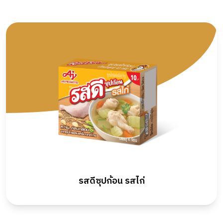
รสดีซุปก้อน รสไก่