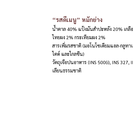
“รสดีเมนู” หมักย่าง
น้ำตาล 40% แป้งมันสำปะหลัง 20% เกลือ
ไทยผง 2% กระเทียมผง 2%
สารเพิ่มรสชาติ (มอโนโซเดียมแอล-กลูทาเม
ไตด์ และไกลซีน)
วัตถุเจือปนอาหาร (INS 500(i), INS 327, I
เลียนธรรมชาติ