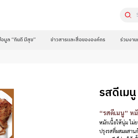
อมูล “กินดี มีสุข”
ข่าวสารและสื่อขององค์กร
ร่วมงาน
รสดีเมนู
“รสดีเมนู” หม
หมักเนื้อให้นุ่ม ไ
ปรุงรสที่ผสมผสานกั