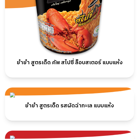
ยำยำ สูตรเด็ด คัพ สไปซี่ ล็อบสเตอร์ แบบแห้ง
ยำยำ สูตรเด็ด รสผัดฉ่าทะเล แบบแห้ง