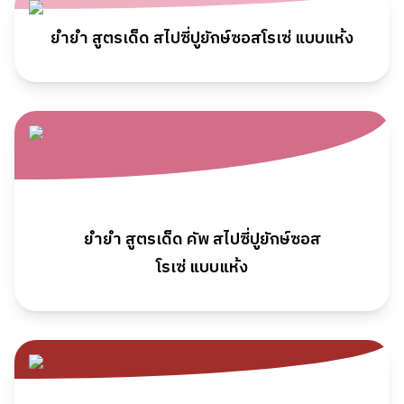
ยำยำ สูตรเด็ด สไปซี่ปูยักษ์ซอสโรเซ่ แบบแห้ง
ยำยำ
สูตรเด็ด
คัพ
สไปซี่ปูยักษ์ซอส
โรเซ่
แบบแห้ง