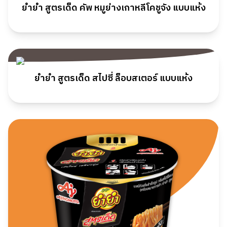
ยำยำ สูตรเด็ด คัพ หมูย่างเกาหลีโคชูจัง แบบแห้ง
ยำยำ สูตรเด็ด สไปซี่ ล็อบสเตอร์ แบบแห้ง