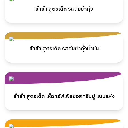
ยำยำ สูตรเด็ด รสต้มยำกุ้ง
ยำยำ สูตรเด็ด รสต้มยำกุ้งน้ำข้น
ยำยำ สูตรเด็ด เห็ดทรัฟเฟิลซอสครีมปู แบบแห้ง