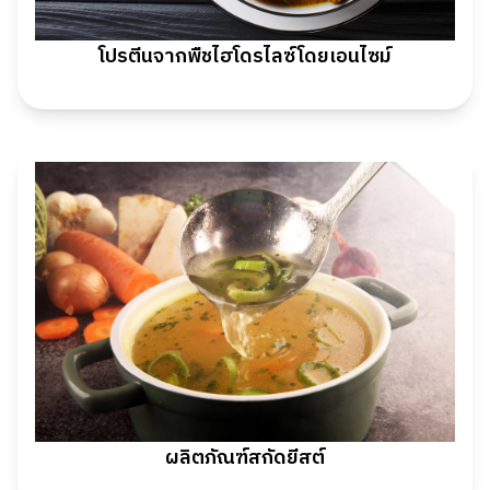
โปรตีนจากพืชไฮโดรไลซ์โดยเอนไซม์
ผลิตภัณฑ์สกัดยีสต์