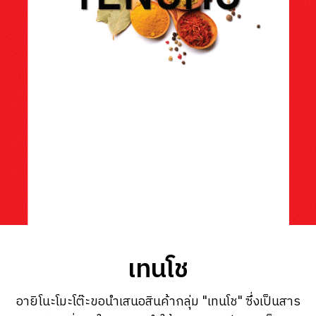
เทนโช
อายิโนะโมะโต๊ะขอนำเสนอสินค้ากลุ่ม "เทนโช" ซึ่งเป็นสาร