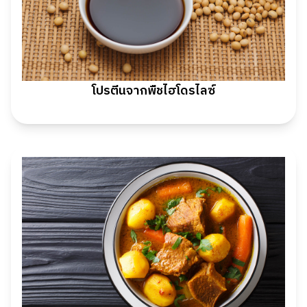
โปรตีนจากพืชไฮโดรไลซ์