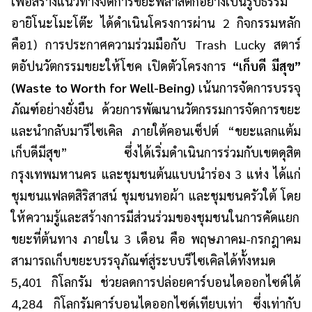
เพื่อสร้างแนวทางจัดการขยะพลาสติกอย่างเป็นรูปธรรม
อายิโนะโมะโต๊ะ ได้ดำเนินโครงการผ่าน 2 กิจกรรมหลัก
คือ1) การประกาศความร่วมมือกับ Trash Lucky สตาร์
ตอัปนวัตกรรมขยะให้โชค เปิดตัวโครงการ
“เก็บดี มีสุข”
(Waste to Worth for Well-Being)
เน้นการจัดการบรรจุ
ภัณฑ์อย่างยั่งยืน ด้วยการพัฒนานวัตกรรมการจัดการขยะ
และนำกลับมารีไซเคิล ภายใต้คอนเซ็ปต์ “ขยะแลกแต้ม
เก็บดีมีสุข” ซึ่งได้เริ่มดำเนินการร่วมกับเขตดุสิต
กรุงเทพมหานคร และชุมชนต้นแบบนำร่อง 3 แห่ง ได้แก่
ชุมชนแฟลตสิริสาสน์ ชุมชนทอผ้า และชุมชนครัวใต้ โดย
ให้ความรู้และสร้างการมีส่วนร่วมของชุมชนในการคัดแยก
ขยะที่ต้นทาง ภายใน 3 เดือน คือ พฤษภาคม-กรกฎาคม
สามารถเก็บขยะบรรจุภัณฑ์สู่ระบบรีไซเคิลได้ทั้งหมด
5,401 กิโลกรัม ช่วยลดการปล่อยคาร์บอนไดออกไซด์ได้
4,284 กิโลกรัมคาร์บอนไดออกไซด์เทียบเท่า ซึ่งเท่ากับ