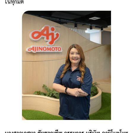
ในทุกมิติ
นางสาวเกศยา ชัยชาญชีพ กรรมการ บริษัท อายิโนะโมะ