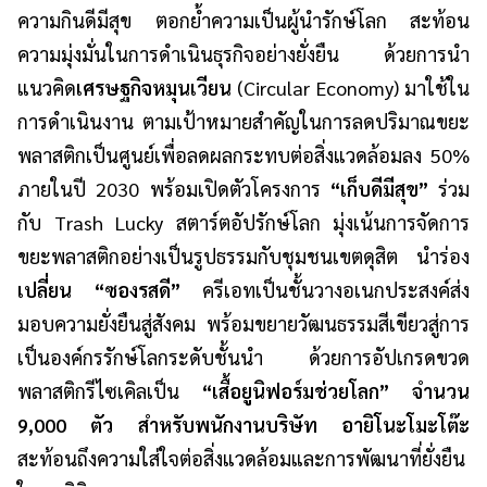
ความกินดีมีสุข ตอกย้ำความเป็นผู้นำรักษ์โลก สะท้อน
ความมุ่งมั่นในการดำเนินธุรกิจอย่างยั่งยืน ด้วยการนำ
แนวคิด
เศรษฐกิจหมุนเวียน
(Circular Economy) มาใช้ใน
การดำเนินงาน ตามเป้าหมายสำคัญในการลดปริมาณขยะ
พลาสติกเป็นศูนย์เพื่อลดผลกระทบต่อสิ่งแวดล้อมลง 50%
ภายในปี 2030 พร้อมเปิดตัวโครงการ
“เก็บดีมีสุข”
ร่วม
กับ Trash Lucky สตาร์ตอัปรักษ์โลก มุ่งเน้นการจัดการ
ขยะพลาสติกอย่างเป็นรูปธรรมกับชุมชนเขตดุสิต นำร่อง
เปลี่ยน “ซองรสดี”
ครีเอทเป็นชั้นวางอเนกประสงค์ส่ง
มอบความยั่งยืนสู่สังคม พร้อมขยายวัฒนธรรมสีเขียวสู่การ
เป็นองค์กรรักษ์โลกระดับชั้นนำ ด้วยการอัปเกรดขวด
พลาสติกรีไซเคิลเป็น
“เสื้อยูนิฟอร์มช่วยโลก” จำนวน
9,000 ตัว สำหรับพนักงานบริษัท อายิโนะโมะโต๊ะ
สะท้อนถึงความใส่ใจต่อสิ่งแวดล้อมและการพัฒนาที่ยั่งยืน