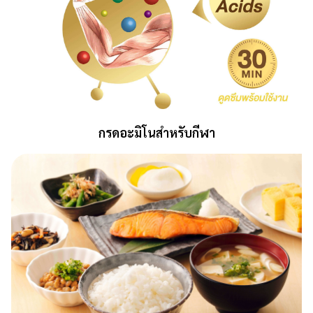
กรดอะมิโนสำหรับกีฬา