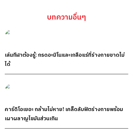
บทความอื่นๆ
เล่นกีฬาต้องรู้: กรดอะมิโนและเกลือแร่ที่ร่างกายขาดไม่
ได้
คาร์ดิโอเยอะ กล้ามไม่หาย! เคล็ดลับฟิตร่างกายพร้อม
เผาผลาญไขมันส่วนเกิน