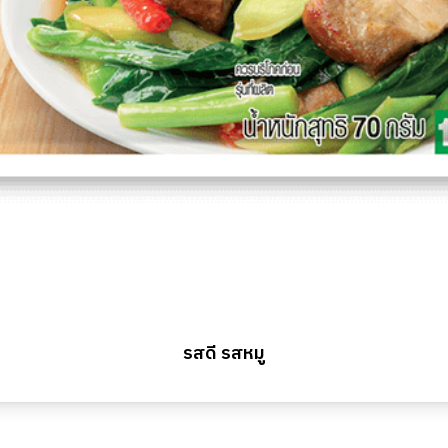
รสดี รสหมู